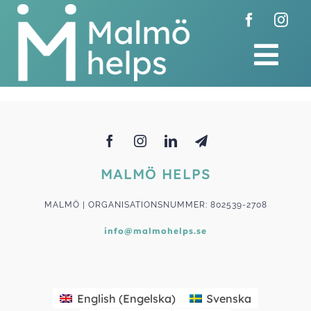
Skip
to
content
Tog
Nav
Hem
Donera
MALMÖ HELPS
Bli delaktig
MALMÖ | ORGANISATIONSNUMMER: 802539-2708
info@malmohelps.se
Om oss
Nyheter
English
(
Engelska
)
Svenska